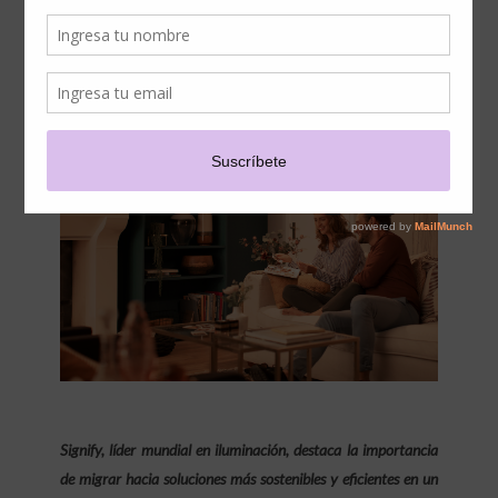
EFICIENCIA ENERGÉTICA:
LOS BENEFICIOS DE LA
ILUMINACIÓN LED
Signify, líder mundial en iluminación, destaca la importancia
de migrar hacia soluciones más sostenibles y eficientes en un