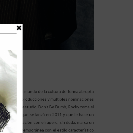
olucionar el mundo de la cultura de forma abrupta
millones de reproducciones y múltiples nominaciones
arto álbum de estudio, Don't Be Dumb, Rocky toma el
rma creativa que se lanzó en 2011 y que le hace un
es. Esta asociación con el rapero, sin duda, marca un
 cultura contemporánea con el estilo característico