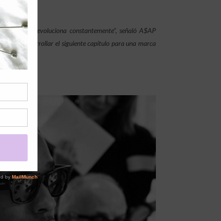
íces mientras evoluciona constantemente”, señaló A$AP
gado y desarrollar el siguiente capítulo para una marca