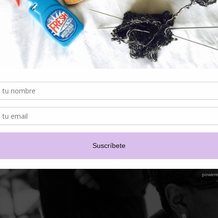
de Rocky.
“Siempre he admirado la capacidad de Ray-Ban para mantenerse fiel a sus ra
ocky respecto a su nombramiento. “Estoy emocionado de formar parte de este le
icónica como Ray-Ban”
, agregó.