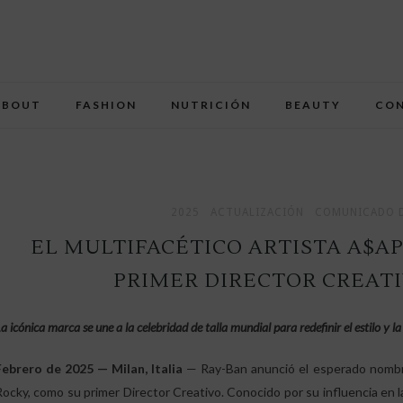
ABOUT
FASHION
NUTRICIÓN
BEAUTY
CO
2025
ACTUALIZACIÓN
COMUNICADO D
EL MULTIFACÉTICO ARTISTA A$A
PRIMER DIRECTOR CREATI
a icónica marca se une a la celebridad de talla mundial para redefinir el estilo y l
Febrero de 2025 — Milan, Italia
— Ray-Ban anunció el esperado nombr
Rocky, como su primer Director Creativo. Conocido por su influencia en la