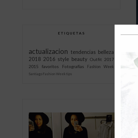
ETIQUETAS
actualizacion
tendencias
belleza
2018
2016
style
beauty
Outfit
2017
2015
favoritos
Fotografías
Fashion Week
Santiago Fashion Week
tips