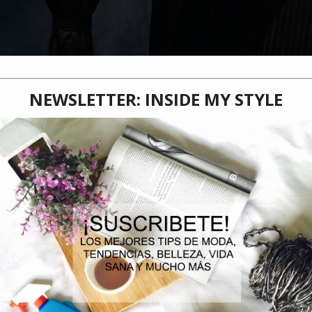
Una colaboración con miras al futuro
A$AP Rocky, como se le conoce mundialmente a Rakim Mayers, llegó a rev
desde sus inicios en 2016. Desde ahí a la fecha, ha acumulado miles de 
a premios musicales. Ahora, mientras afina los últimos detalles de su cu
control como el primer director creativo de Ray-Ban Studios, la platafo
tributo al poder de la música y las diferentes historias de artistas audac
paso importante en la evolución de Ray-Ban, mezclando su herencia en la