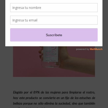
MICELAR
Elegido por el 89% de las mujeres para limpiarse el rostro,
hoy este producto se convierte en un fijo de los estuches de
belleza porque no sólo elimina la suciedad, sino que también