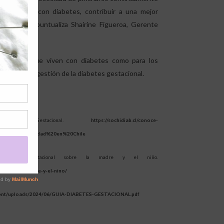
as personas con diabetes, contribuir a una mejor
 glicémico, puntualiza Shairine Figueroa, Gerente
 personas que viven con diabetes como para los
y una mejor gestión de la diabetes gestacional.
etes Gestacional.
https://sochidiab.cl/conoce-
sta%20enfermedad%20en%20Chile
diabetes gestacional sobre la madre y el niño.
l-sobre-la-madre-y-el-nino/
ontent/uploads/2024/06/GUIA-DIABETES-GESTACIONAL.pdf