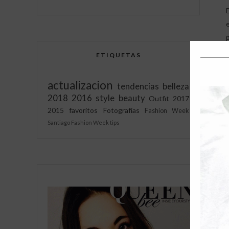
ETIQUETAS
actualizacion
tendencias
belleza
2018
2016
style
beauty
Outfit
2017
2015
favoritos
Fotografías
Fashion Week
Santiago Fashion Week
tips