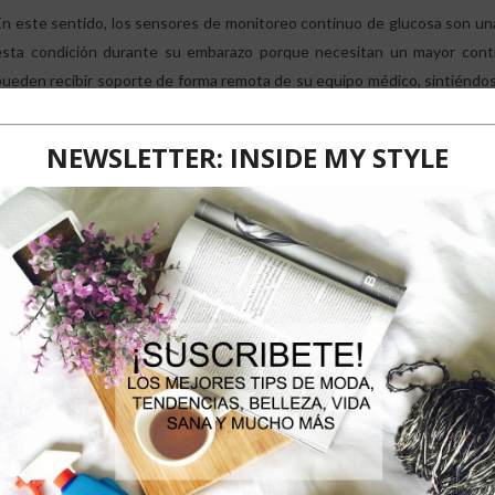
En este sentido, los sensores de monitoreo continuo de glucosa son una
esta condición durante su embarazo porque necesitan un mayor contr
pueden recibir soporte de forma remota de su equipo médico, sintiénd
entender mejor los cambios de su glucosa ante determinadas situaci
alimentación”, agrega la doctora De Aguirre.
La gestión inadecuada de la diabetes en la gestación se asocia a mayo
embarazo, como la preeclampsia (presión arterial alta), trauma obstétrico
ir generando un mayor riesgo de desarrollar diabetes Tipo 2 e hipertensió
En el caso de los bebés, la gestión deficiente se asocia a un mayor ri
feto, problemas respiratorios y mayor necesidad de hospitalización al nac
Tipo 2 e hipertensión en el futuro.
“La tecnología se ha convertido en un aliado para todos los pacientes c
de monitoreo continuo de glucosa es una intervención valiosa para el
FreeStyle Libre 2 Plus, se puede llevar discretamente adherido a la pa
mientras gestionan a diario sus niveles de glucosa de manera exacta y p