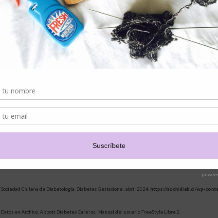
los dedos5. Esta tecnología permite mejorar la calidad de vida de l
adherencia a los tratamientos y mejorar significativamente el control
Médica Regional para Abbott.
Esta tecnología avanzada proporciona datos valiosos tanto para las
profesionales de la salud, lo que permite una atención más personalizada 
-
1 Sociedad Chilena de Diabetología. Diab
mas/#:~:text=Seg%C3%BAn%20la%20%C3%BAltima%20Encuesta%20Nacional,padece%20e
2 Sociedad Española de Diabetes. Revista Diabetes. Efectos de la 
ttps://www.revistadiabetes.org/tratamiento/gestacional/efectos-de-la-diabetes-gestaciona
 Sociedad Chilena de Diabetología. Diabetes Gestacional, abril 2024.
https://sochidiab.cl/wp-c
 Datos en Archivo, Abbott Diabetes Care Inc. Manual del usuario FreeStyle Libre 2.