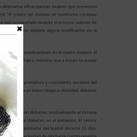
 alternativa eficaz para las mujeres que presentan
ol. “A través del sistema de monitoreo continuo
ose más acompañada durante el proceso, además de
ones como por ejemplo alguna modificación en la
r riesgo de complicaciones en la madre durante el
 y parto quirúrgico, mientras que a futuro se puede
n arterial2.
esgo de parto prematuro y crecimiento excesivo del
er, así como a un mayor riesgo a obesidad, diabetes
on diabetes y sin diabetes; puntualmente el sistema
 manejo de la diabetes en el embarazo. El sensor
rte superior posterior del brazo4 durante 15 días,
recisa, y sin necesidad de pincharse continuamente