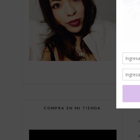
-
h
COMPRA EN MI TIENDA
3
4