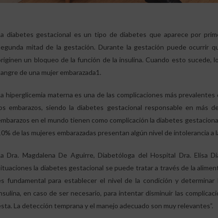
La diabetes gestacional es un tipo de diabetes que aparece por prim
segunda mitad de la gestación. Durante la gestación puede ocurrir q
originen un bloqueo de la función de la insulina. Cuando esto sucede, 
sangre de una mujer embarazada1.
La hiperglicemia materna es una de las complicaciones más prevalentes 
los embarazos, siendo la diabetes gestacional responsable en más d
embarazos en el mundo tienen como complicación la diabetes gestaciona
10% de las mujeres embarazadas presentan algún nivel de intolerancia a l
La Dra. Magdalena De Aguirre, Diabetóloga del Hospital Dra. Elisa D
situaciones la diabetes gestacional se puede tratar a través de la aliment
es fundamental para establecer el nivel de la condición y determinar 
insulina, en caso de ser necesario, para intentar disminuir las complic
ésta. La detección temprana y el manejo adecuado son muy relevantes”.