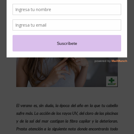
VERANO
El verano es, sin duda, la época del año en la que tu cabello
sufre más. La acción de los rayos UV, del cloro de las piscinas
y de la sal del mar castigan la fibra capilar y la deterioran.
Presta atención a la siguiente nota donde encontrarás todo