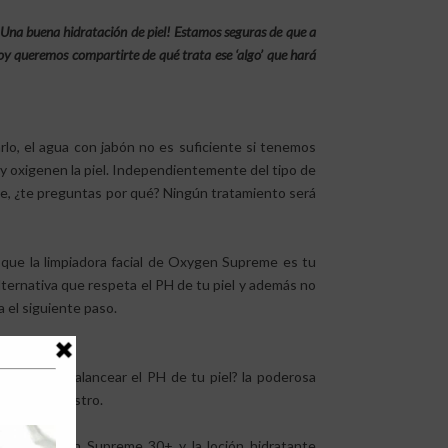
 ¡Una buena hidratación de piel! Estamos seguras de que a
. Hoy queremos compartirte de qué trata ese ‘algo’ que hará
arlo, el agua con jabón no es suficiente si tenemos
y oxigenen la piel. Independientemente del tipo de
nte, ¿te preguntas por qué? Ningún tratamiento será
 que la limpiadora facial de Oxygen Supreme es tu
alternativa que respeta el PH de tu piel y además no
ra el siguiente paso.
el tejido y balancear el PH de tu piel? la poderosa
n nuestro rostro.
tante Oxygen Supreme 30+ y la loción hidratante