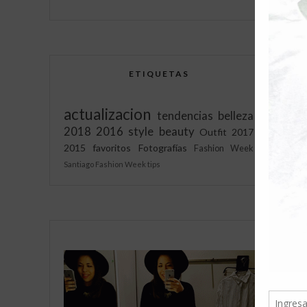
ETIQUETAS
a
actualizacion
tendencias
belleza
2018
2016
style
beauty
Outfit
2017
2015
favoritos
Fotografías
Fashion Week
Santiago Fashion Week
tips