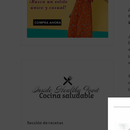
¿
t
l
l
Sección de recetas