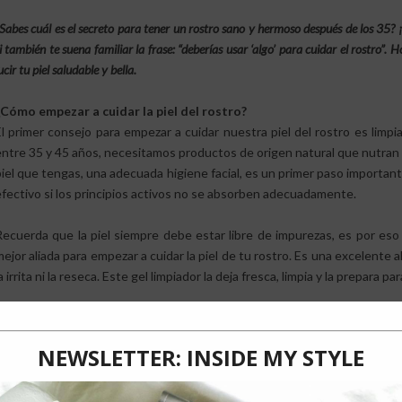
Sabes cuál es el secreto para tener un rostro sano y hermoso después de los 35?
i también te suena familiar la frase: “deberías usar ‘algo’ para cuidar el rostro”
ucir tu piel saludable y bella.
¿Cómo empezar a cuidar la piel del rostro?
El primer consejo para empezar a cuidar nuestra piel del rostro es limpi
entre 35 y 45 años, necesitamos productos de origen natural que nutran 
piel que tengas, una adecuada higiene facial, es un primer paso importa
efectivo si los principios activos no se absorben adecuadamente.
Recuerda que la piel siempre debe estar libre de impurezas, es por eso
mejor aliada para empezar a cuidar la piel de tu rostro. Es una excelente 
a irrita ni la reseca. Este gel limpiador la deja fresca, limpia y la prepara pa
¿Cómo hidratar la piel?
¿Sabías que una loción hidratante logra nivelar el % de agua, restaurar 
fórmula restauradora de una loción que hidrata hace cosas maravillosas e
En ésika puedes encontrarlas en dos presentaciones: la loción hidra