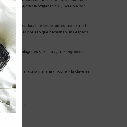
dratada, mejoran la oxigenación. ¿Increíble no?
esas zonas son igual de importantes que el resto.
nuestra piel, es por eso que necesitan una especial
alurónico, colágenos y elastina, tres ingredientes
scando.
 establecer una rutina mañana y noche y la clave es
a empezar?