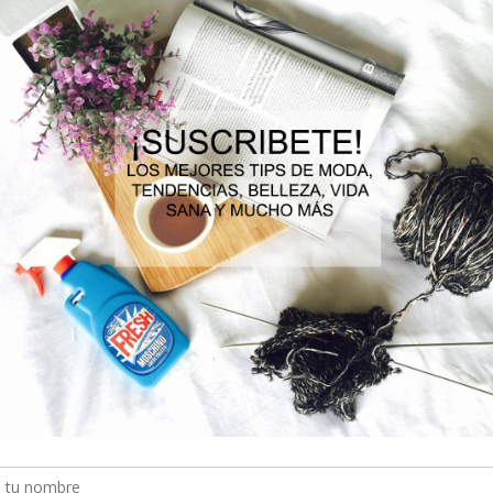
restauradora 45+ ambas poseen activos que además de mantener tu piel hi
¡El contorno de ojos también es importante!
No nos olvidemos de las zonas que están alrededor de nuestros ojos, 
Pierden humedad rápidamente, ya que es la parte más frágil y delgada de 
tención para cuidarla e hidratarla.
El contorno de ojos Oxygen Supreme, estimula la producción de ácido hi
esenciales para lograr el efecto lifting, luminoso y firme que estamos bu
Lograr una piel hidratada es una tarea de todos los días. Es importante
ser constantes para poder ver los resultados. Así que,
¿Qué esperas par