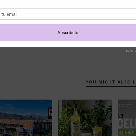
INSIDE MY STYLE
YOU MIGHT ALSO L