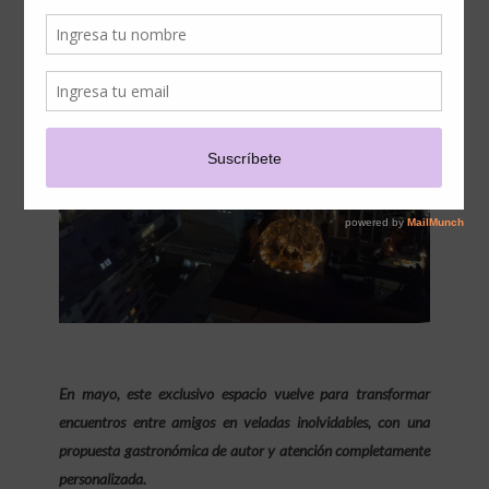
THE RITZ-CARLTON,
SANTIAGO
En mayo, este exclusivo espacio vuelve para transformar
encuentros entre amigos en veladas inolvidables, con una
propuesta gastronómica de autor y atención completamente
personalizada.