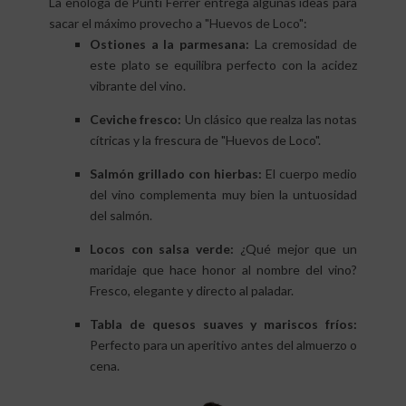
La enóloga de Punti Ferrer entrega algunas ideas para
sacar el máximo provecho a "Huevos de Loco":
Ostiones a la parmesana:
La cremosidad de
este plato se equilibra perfecto con la acidez
vibrante del vino.
Ceviche fresco:
Un clásico que realza las notas
cítricas y la frescura de "Huevos de Loco".
Salmón grillado con hierbas:
El cuerpo medio
del vino complementa muy bien la untuosidad
del salmón.
Locos con salsa verde:
¿Qué mejor que un
maridaje que hace honor al nombre del vino?
Fresco, elegante y directo al paladar.
Tabla de quesos suaves y mariscos fríos:
Perfecto para un aperitivo antes del almuerzo o
cena.