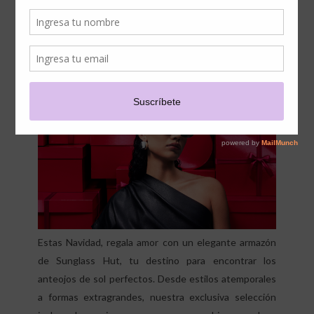
NAVIDEÑOS 2024 DE
SUNGLASS HUT
Estas Navidad, regala amor con un elegante armazón
de Sunglass Hut, tu destino para encontrar los
anteojos de sol perfectos. Desde estilos atemporales
a formas extragrandes, nuestra exclusiva selección