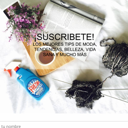
CUIDADO DEL PISO
“FOMENTAR LA
CELEBR
PÉLVICO EN LA
AUTONOMÍA DESDE
NIÑO E
MENO...
EDADES...
0 COMMENTS