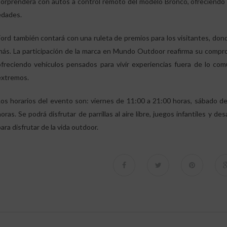
sorprenderá con autos a control remoto del modelo Bronco, ofreciendo un
edades.
Ford también contará con una ruleta de premios para los visitantes, don
más. La participación de la marca en Mundo Outdoor reafirma su compro
ofreciendo vehículos pensados para vivir experiencias fuera de lo co
extremos.
Los horarios del evento son: viernes de 11:00 a 21:00 horas, sábado d
horas. Se podrá disfrutar de parrillas al aire libre, juegos infantiles y d
ara disfrutar de la vida outdoor.