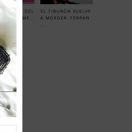
A EL DÍA DEL
EL TIBURÓN VUELVE
N LA PRIME...
A MORDER: FERRAN
...