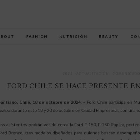
ABOUT
FASHION
NUTRICIÓN
BEAUTY
CO
2024
ACTUALIZACIÓN
COMUNICADO
FORD CHILE SE HACE PRESENTE E
Santiago, Chile. 18 de octubre de 2024. –
Ford Chile participa en M
realiza durante este 18 y 20 de octubre en Ciudad Empresarial, con una e
Los asistentes podrán ver de cerca la Ford F-150, F-150 Raptor, perten
Ford Bronco, tres modelos diseñados para quienes buscan desempeño y