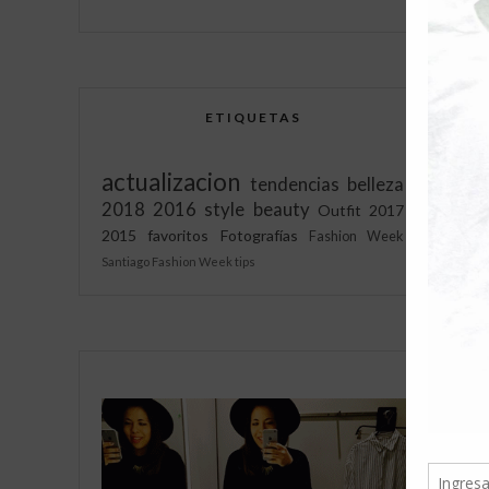
ETIQUETAS
actualizacion
tendencias
belleza
2018
2016
style
beauty
Outfit
2017
2015
favoritos
Fotografías
Fashion Week
Santiago Fashion Week
tips