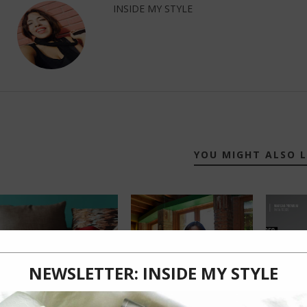
INSIDE MY STYLE
YOU MIGHT ALSO L