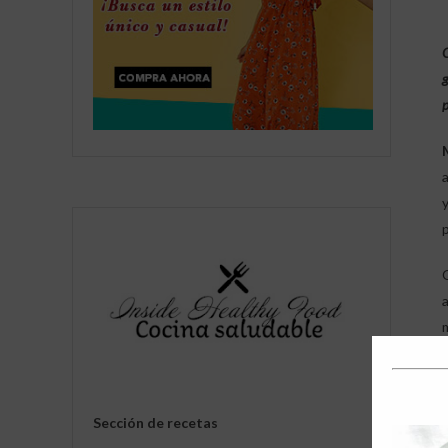
C
g
p
Sección de recetas