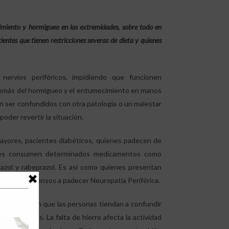
imiento y hormigueo en las extremidades, sobre todo en
ientes que tienen restricciones severas de dieta y quienes
nervios periféricos, impidiendo que funcionen
además del hormigueo y el entumecimiento en manos
ían ser confundidos con otra patología o un malestar
oder revertir la situación.
yores, pacientes diabéticos, quienes padecen de
uienes consumen determinados medicamentos como
azol y rabeprazol. Es así como quienes presentan
esgo y propensos a padecer Neuropatía Periférica.
ue “es común que las personas tiendan a confundir
de minerales. La falta de hierro afecta la actividad