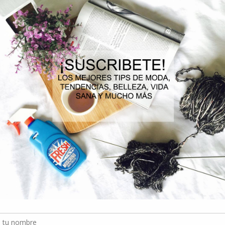
cerebral, la de zinc provoca trastornos motores y la baja de sodio y p
signos de la Neuropatía Periférica y se tienden a confundir”.
El hecho de no saber diferenciar los síntomas también tiene que ver 
Periférica son muy sutiles. “En ocasiones los pacientes con mayor rie
on la percepción alterada del frío y el calor, esto lo atribuyen a una enfe
Por este motivo, “la invitación es a empoderar a nuestros grupos de ries
que deben recurrir a un especialista que sea capaz de darles un dia
permanentes”, concluye el doctor Quiros.
INSIDE MY STYLE