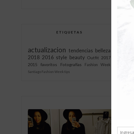
ETIQUETAS
c
actualizacion
tendencias
belleza
2018
2016
style
beauty
Outfit
2017
2015
favoritos
Fotografías
Fashion Week
Santiago Fashion Week
tips