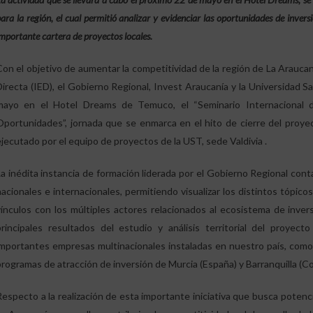
ara la región, el cual permitió analizar y evidenciar las oportunidades de inve
mportante cartera de proyectos locales.
Con el objetivo de aumentar la competitividad de la región de La Araucan
Directa (IED), el Gobierno Regional, Invest Araucanía y la Universidad 
mayo en el Hotel Dreams de Temuco, el “Seminario Internacional de
Oportunidades”, jornada que se enmarca en el hito de cierre del proyec
ejecutado por el equipo de proyectos de la UST, sede Valdivia .
La inédita instancia de formación liderada por el Gobierno Regional con
nacionales e internacionales, permitiendo visualizar los distintos tópico
vínculos con los múltiples actores relacionados al ecosistema de inver
principales resultados del estudio y análisis territorial del proyec
importantes empresas multinacionales instaladas en nuestro país, como 
programas de atracción de inversión de Murcia (España) y Barranquilla (Co
Respecto a la realización de esta importante iniciativa que busca potencia