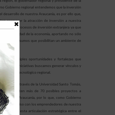
 la región, el gobernador regional y presidente de la
como Gobierno regional entendemos que la inversión
l desarrollo de nuestra Araucanía, es por ello que,
n promover la atracción de inversión a nuestra
namizar los procesos de inversión extranjera ya que
a competitividad de la economía, aportando no sólo
imientos e insumos que posibilitan un ambiente de
xisten múltiples oportunidades y fortalezas que
ste tipo de iniciativas buscamos generar vínculos y
oductivo y tecnológico regional.
ejecutado a través de la Universidad Santo Tomás,
inó que existen más de 70 posibles proyectos a
 de nuestra Araucanía, por lo que, como Gobierno
stro compromiso con los emprendedores de nuestra
 través de esta articulación estratégica entre el