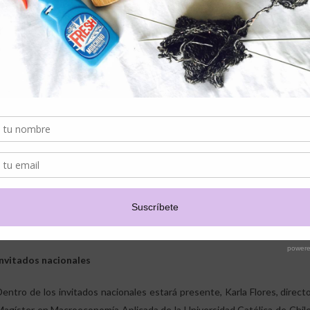
mundo público, privado y la academia”.
Por su parte, Laura Bertolotto, Rectora de Universidad Santo Tomás se
Tomás, el desarrollo de este tipo de iniciativas es parte de nuestro sell
en este proyecto el aporte que realizan nuestros académicos a través
directamente en las políticas públicas que se ejecutan en los territorios.
Junto con ello, nuestra dedicación a la investigación aplicada no solo se
formación de capital humano, dado que transferimos conocimientos in
para enfrentar los desafíos del mundo real y equipándolos con las herr
sus comunidades. En este sentido, valorar la riqueza de esta alianza,
Tomás, y las empresas”.
Invitados nacionales
Dentro de los invitados nacionales estará presente, Karla Flores, direc
Magíster en Macroeconomía Aplicada de la Universidad Católica de Chile.