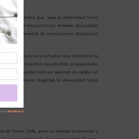
de Valdivia indicó que “para la Universidad Santo
o en materia de vinculación con el medio, destacando
 de la transferencia de conocimiento, impactando
 refleja en proyectos y estudios, sino también en la
novadores a nuestros estudiantes, preparándolos
amientas necesarias para ser agentes de cambio en
 entre el Gobierno Regional, la Universidad Santo
tora de Invest Chile, quien es además Economista y
 A su vez, arribará a La Araucanía, Andrés Roepke,