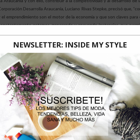
La Araucanía y con ello, contribuir a la competitividad y al desarrollo de
Corporación Desarrolla Araucanía, Luciano Rivas Stepke, precisó que, “
y el emprendimiento son el motor de la economía y que son claves para e
constantemente estamos generando y apoyando instancias que permita
región y a su vez, fortalecer el rol de nuestras pymes. Es fundamental di
juegan un rol predominante en el crecimiento del país y contribuyen a l
recursos, sino también un mayor desarrollo tecnológico, empleo, conoc
innovación y emprendimiento”.
La máxima autoridad regional, además añadió que, “en La Araucanía e
pueden potenciar los procesos de inversión extranjera, por lo que, con e
atraer a empresas internacionales que aporten dinamismo al desarrollo pr
Además, es importante destacar los resultados de este proyecto FIC-R 
donde tras un exhaustivo levantamiento de información, se determ
desarrollar en La Región, quedando demostrado con ello, el potencial
Regional y como Corporación Desarrolla Araucanía, continuaremos nue
región y seguiremos trabajando para potenciar sus ideas de negocios a