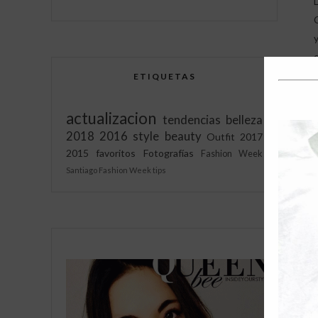
ETIQUETAS
actualizacion
tendencias
belleza
2018
2016
style
beauty
Outfit
2017
2015
favoritos
Fotografías
Fashion Week
Santiago Fashion Week
tips