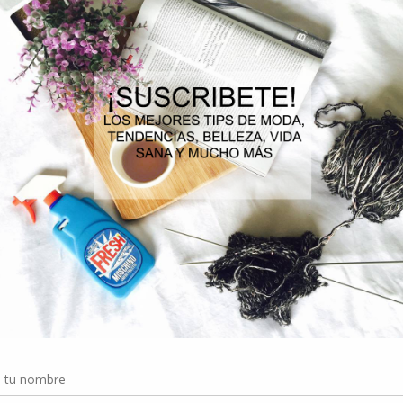
rostro y contorno de ojos.
El Set B3 Serum Anti Manchas:
Desarrollado con una innovadora fórmul
exfoliantes, combate eficazmente las manchas oscuras y unifica el t
uniforme.
El Set Collagen Specialist:
Este set es ideal para aquellas personas
aumentar firmeza y disminuir arrugas y líneas de expresión. La crema Coll
está enriquecida con Péptidos y Vitamina C, que permiten estimular l
uave y juvenil.
En Vichy, entendemos la importancia de celebrar el amor y el cuidado materno,
eleccionados para entregar una experiencia de cuidado de la piel que honre a t
idas tal como ellas lo merecen"
, comenta Camila Morales, Product Manager 
Encuentra estos sets en
Vichy.cl
y las principales farmacias y webs de g
 regala una piel radiante y saludable.