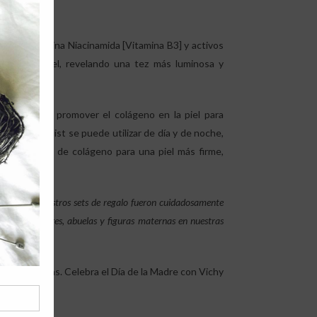
a que combina Niacinamida [Vitamina B3] y activos
ono de la piel, revelando una tez más luminosa y
 que buscan promover el colágeno en la piel para
agen Specialist se puede utilizar de día y de noche,
a producción de colágeno para una piel más firme,
 por eso, nuestros sets de regalo fueron cuidadosamente
odas las madres, abuelas y figuras maternas en nuestras
de Vichy.
randes tiendas. Celebra el Día de la Madre con Vichy