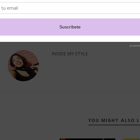
INSIDE MY STYLE
YOU MIGHT ALSO L