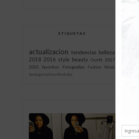
ETIQUETAS
actualizacion
tendencias
belleza
2018
2016
style
beauty
Outfit
2017
2015
favoritos
Fotografías
Fashion Week
s
Santiago Fashion Week
tips
"
s
v
y