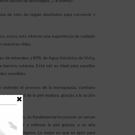
lente opción de autoregalo. ¿Te animas?
siva de sets de regalo diseñados para consentir y
s, estos sets ofrecen una experiencia de cuidado
en nuestras vidas.
nes de minerales y 89% de Agua Volcánica de Vichy,
la barrera cutánea. Este set es ideal para aquellas
eles sensibles.
 viviendo el proceso de la menopausia, combate
 luminosidad de la piel madura, gracias a la acción
as de expresión, es fundamental incorporar un serum
ogra rellenar y refirmar la piel gracias a su alta
idos pro-colágeno. Lo mejor es que es apto para