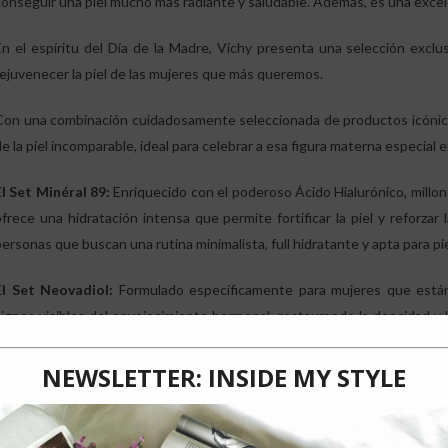
conseguir una piel mucho más radiante y saludable. Además, es una exce
En el espíritu del Día de la Madre, Vichy presenta una selección exclu
rejuvenecer la piel de las mujeres que más queremos.
Con una combinación cuidadosamente seleccionada de productos icónico
e la piel incomparable, ideal para celebrar a esa figura materna especial 
El Set Minéral 89:
Enriquecido con el poderoso Ácido Hialurónico, millo
ofrece una hidratación intensa que permite fortificar la piel y reforzar 
personas que buscan una rutina minimalista, full hidratante y apta para pi
El Set Neovadiol:
Formulado específicamente para mujeres que están
signos visibles del envejecimiento hormonal, restaurando la densidad y la
del Proxylane y Extracto de Cassia que permiten redensificar la piel.
El Set HA Epidermic Filler:
Para prevenir la aparición de arrugas y líne
con ácido hialurónico, y no cualquiera. Liftactiv HA Epidermic Filler l
concentración de activos, que además complementa Vitamina C y pépt