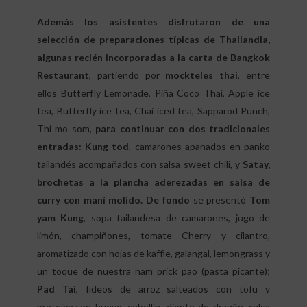
Además los asistentes disfrutaron de una
selección de preparaciones típicas de Thailandia,
algunas recién incorporadas a la carta de Bangkok
Restaurant
, partiendo por
mockteles thai
, entre
ellos Butterfly Lemonade, Piña Coco Thai, Apple ice
tea, Butterfly ice tea, Chai iced tea, Sapparod Punch,
Thi mo som,
para continuar con dos tradicionales
entradas: Kung tod
, camarones apanados en panko
tailandés acompañados con salsa sweet chili, y
Satay,
brochetas a la plancha aderezadas en salsa de
curry con maní molido. De fondo
se presentó
Tom
yam Kung
, sopa tailandesa de camarones, jugo de
limón, champiñones, tomate Cherry y cilantro,
aromatizado con hojas de kaffie, galangal, lemongrass y
un toque de nuestra nam prick pao (pasta picante);
Pad Tai
, fideos de arroz salteados con tofu y
proteína,con huevo, cebollín, diente de dragón, salsa