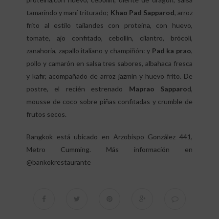
tamarindo y maní triturado;
Khao Pad Sapparod
, arroz
frito al estilo tailandes con proteína, con huevo,
tomate, ajo confitado, cebollín, cilantro, brócoli,
zanahoria, zapallo italiano y champiñón: y
Pad ka prao
,
pollo y camarón en salsa tres sabores, albahaca fresca
y kafir, acompañado de arroz jazmín y huevo frito. De
postre, el recién estrenado
Maprao Sapparo
d,
mousse de coco sobre piñas confitadas y crumble de
frutos secos.
Bangkok está ubicado en Arzobispo González 441,
Metro Cumming. Más información en
@bankokrestaurante