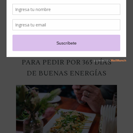
CELEBRÓ EL AÑO NUEVO
THAI CON PERIODISTAS Y
COMUNICADORES
DIGITALES EN UNA FIESTA
DE SABORES Y COLORES
PARA PEDIR POR 365 DÍAS
DE BUENAS ENERGÍAS