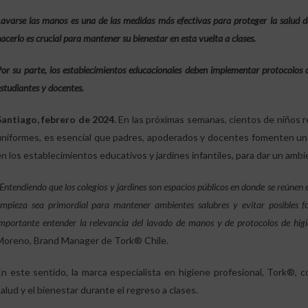
avarse las manos es una de las medidas más efectivas para proteger la salud 
acerlo es crucial para mantener su bienestar en esta vuelta a clases.
or su parte, los establecimientos educacionales deben implementar protocolos d
studiantes y docentes.
Santiago, febrero de 2024.
En las próximas semanas, cientos de niños r
uniformes, es esencial que padres, apoderados y docentes fomenten un
en los establecimientos educativos y jardines infantiles, para dar un amb
Entendiendo que los colegios y jardines son espacios públicos en donde se reúne
impieza sea primordial para mantener ambientes salubres y evitar posibles f
mportante entender la relevancia del lavado de manos y de protocolos de higie
Moreno, Brand Manager de Tork® Chile.
En este sentido, la marca especialista en higiene profesional, Tork®, c
salud y el bienestar durante el regreso a clases.