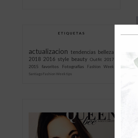
ETIQUETAS
actualizacion
tendencias
belleza
2018
2016
style
beauty
Outfit
2017
2015
favoritos
Fotografías
Fashion Week
Santiago Fashion Week
tips