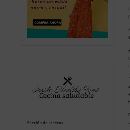
L
h
P
e
“
l
i
Sección de recetas