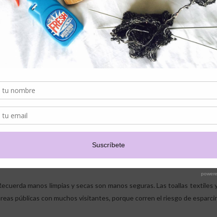
¿Qué entendemos por un adecuado lavado de manos?
Lavar y secar tus manos con una toalla para manos es la forma más simple 
¿Cómo lavar tus manos correctamente? Mójalas con agua, añade jabón 
espuma, asegúrate de cubrir cualquier parte de tus manos y dedos, para
seca tus manos exhaustivamente con una toalla de papel desechable.
Recuerda manos limpias y secas son manos seguras. Las toallas textile
áreas públicas con muchos visitantes, porque corren el riesgo de esparci