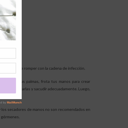
y efectiva de romper con la cadena de infección.
líquido a tus palmas, frota tus manos para crear
 luego enjuagarlas y sacudir adecuadamente. Luego,
s y los secadores de manos no son recomendados en
r gérmenes.