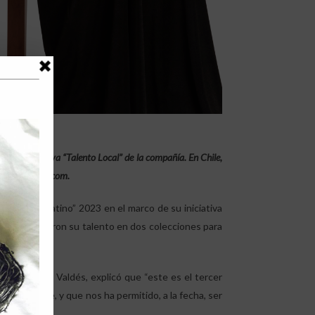
en la iniciativa “Talento Local” de la compañía. En Chile,
 por
falabella.com
.
a “Diseño Latino” 2023 en el marco de su iniciativa
ú, que plasmaron su talento en dos colecciones para
, Juan Diego Valdés, explicó que “este es el tercer
da y el arte, y que nos ha permitido, a la fecha, ser