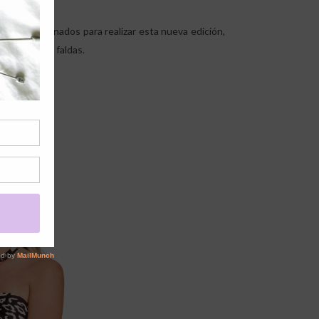
res seleccionados para realizar esta nueva edición,
conjuntos, y faldas.