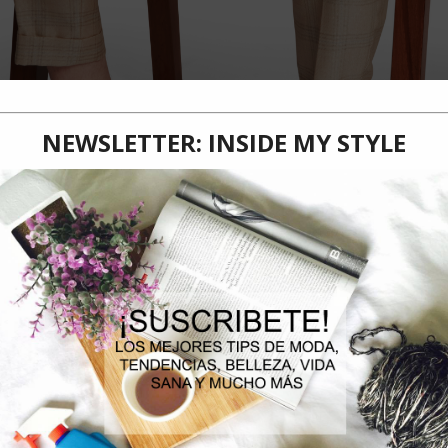
nge Eyzaguirre y Noe Bernacelli son los diseñadores de esta colección enmarcada 
as prendas están disponibles en las tiendas de Alto Las Condes y Parque Arauco y
Noviembre, 2023.
Falabella Retail lanzó una nueva versión de su campañ
Talento Local, que esta vez fue realizada por dos artistas de Chile y Per
mujer.
El gerente Corporativo de Marketing y Sostenibilidad de Falabella Retail
ño en el que realizamos esta iniciativa, con la que buscamos fusionar la mo
una vitrina para 13 artistas de diferentes países de Latinoamérica”.