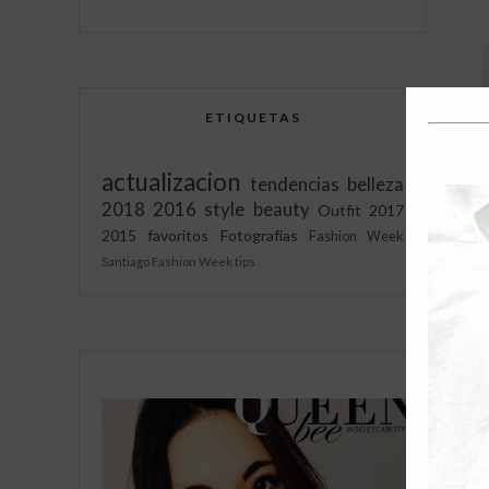
ETIQUETAS
actualizacion
tendencias
belleza
2018
2016
style
beauty
Outfit
2017
2015
favoritos
Fotografías
Fashion Week
A
Santiago Fashion Week
tips
l
a