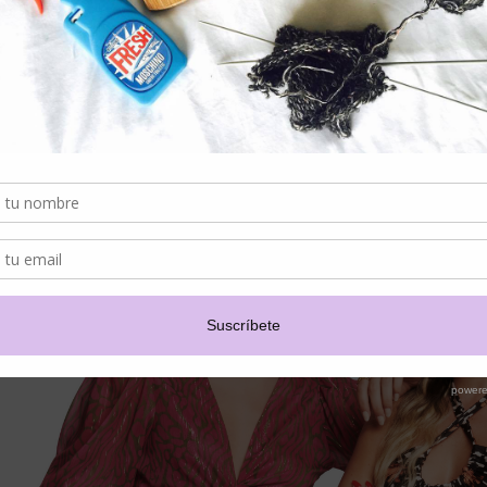
Ange Eyzaguirre, de Chile, y Noe Bernacelli, de Perú, fueron los diseñado
que cuenta con más de 10 productos, principalmente, vestidos de fiesta, 