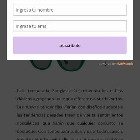
TEMPORADA SUNGLASS
HUT
Esta temporada, Sunglass Hut reinventa los estilos
clásicos agregando un toque diferente a sus favoritos.
Las nuevas tendencias vienen con diseños audaces y
las tendencias pasadas traen de vuelta sentimientos
nostálgicos que harán que cualquier conjunto se
destaque. Con tonos para todos y para toda ocasión,
Sunglass Hut te invita a llevar tus anteojos de sol de lo