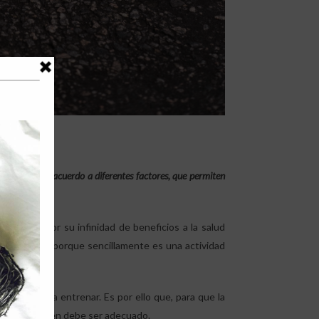
do debe ser de acuerdo a diferentes factores, que permiten
. Ya sea por su infinidad de beneficios a la salud
rmedades, o porque sencillamente es una actividad
y horario para entrenar. Es por ello que, para que la
calzado también debe ser adecuado.