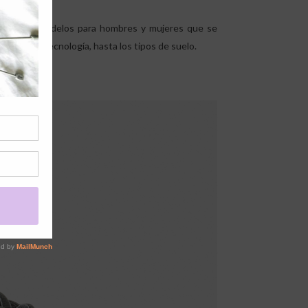
 diferentes modelos para hombres y mujeres que se
teriales y tecnología, hasta los tipos de suelo.