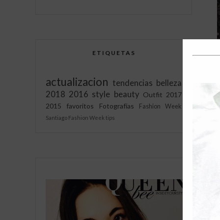
ETIQUETAS
actualizacion
tendencias
belleza
2018
2016
style
beauty
Outfit
2017
2015
favoritos
Fotografías
Fashion Week
Santiago Fashion Week
tips
E
q