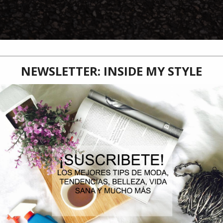
n el mundo del running, cada corredor es único, y con ello, la elección del calza
ue la práctica de este deporte sea beneficiosa y disfrutable.
Correr es uno de los deportes más practicados durante el último tiempo
como mejorar nuestro sistema cardiorespiratorio y prevenir varias enfe
que nos ayuda a liberar el estrés y sentirnos más plenos y felices.
Cada corredor es único, y puede decidir la ruta, intensidad, ritmo, lugar 
práctica sea beneficiosa de acuerdo a los objetivos de cada persona, el 