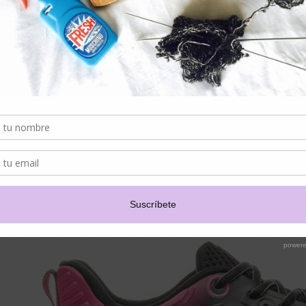
Por ello, la nueva colección de zapatillas de running de FILA, posee
adaptan a cada una de las necesidades, desde el nivel de expertise, los ma