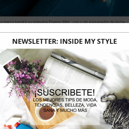
La marca tendrá su máquina
Essenza Mini
- con y sin espumador de leche –
aquellos papás que les gusta disfrutar de café más clásicos y prefieren 
También, la máquina
Vertuo Next color Glossy
– con y sin espumador de l
ideal para aquellos papás que disfrutan de distintos estilos y tamaños de
Glossy, se pueden preparar cinco tamaños de taza - desde 40 ml hasta 535
Ya lo sabes, si tu papá es de esas personas que buscan sabores únicos p
opciones de
Nespresso
son ideales para él.