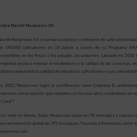
Sobre Nestlé Nespresso SA
Nestlé Nespresso SA es la marca pionera y referente de café porcionado 
de 140,000 caficultores en 18 países a través de su Programa AAA 
sostenibles en las fincas y los paisajes circundantes. Lanzado en 2003 
programa ayuda a mejorar el rendimiento y la calidad de las cosechas, a
calidad y mejorando la calidad de vida de los caficultores y sus comunidad
En 2022, Nespresso logró la certificación como Empresa B, uniéndos
empresas con propósito que cumplen con los más altos estándares de res
B Corp™.
Con sede en Vevey, Suiza, Nespresso opera en 74 mercados y cuenta c
una red minorista global de 791 boutiques. Para más información, visite 
nespresso.com
.