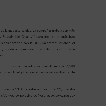
de la más alta calidad. La compañía trabaja con más
Sustainable Quality™ para incorporar prácticas
en colaboración con la ONG Rainforest Alliance, el
segurando un suministro sostenible de café de alta
es.
e a un movimiento internacional de más de 6,500
ponsabilidad y transparencia social y ambiental de
on más de 13.000 colaboradores. En 2022, operaba
el sitio web corporativo de Nespresso:
www.nestle-