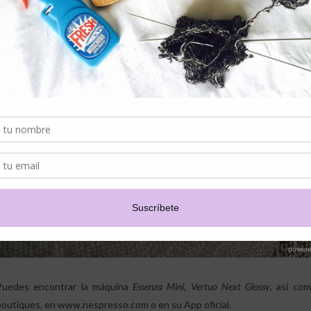
Puedes encontrar la máquina
Essenza Mini, Vertuo Next Glossy
, así co
boutiques, en
www.nespresso.com
o en su App oficial.