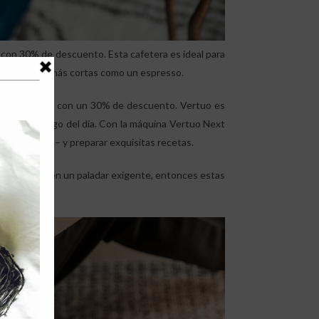
 con 30% de descuento. Esta cafetera es ideal para
tazas de café más cortas como un espresso.
eche – estará con un 30% de descuento. Vertuo es
 taza a lo largo del día. Con la máquina Vertuo Next
 ml de café – y preparar exquisitas recetas.
ero que tienen un paladar exigente, entonces estas