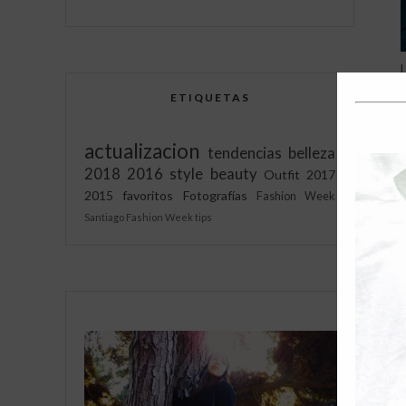
ETIQUETAS
actualizacion
tendencias
belleza
2018
2016
style
beauty
Outfit
2017
2015
favoritos
Fotografías
Fashion Week
Santiago Fashion Week
tips