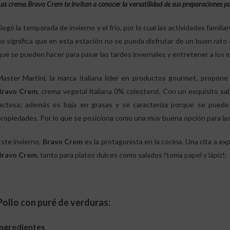
as crema Bravo Crem te invitan a conocer la versatilidad de sus preparaciones pa
legó la temporada de invierno y el frío, por lo cual las actividades famili
no significa que en esta estación no se pueda disfrutar de un buen rato
que se pueden hacer para pasar las tardes invernales y entretener a los 
Master Martini, la marca italiana líder en productos gourmet, propon
Bravo Crem
, crema vegetal italiana 0% colesterol. Con un exquisito sa
lactosa; además es baja en grasas y se caracteriza porque se puede
propiedades. Por lo que se posiciona como una muy buena opción para las 
Este invierno,
Bravo Crem
es la protagonista en la cocina. Una cita a exp
Bravo Crem
, tanto para platos dulces como salados !toma papel y lápiz!:
Pollo con puré de verduras:
Ingredientes