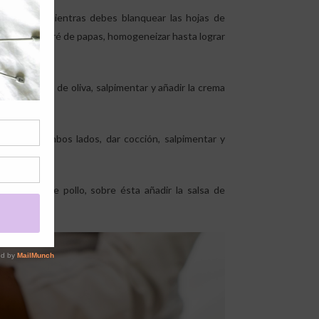
ravo Crem, mientras debes blanquear las hojas de
lar con el puré de papas, homogeneizar hasta lograr
o de aceite de oliva, salpimentar y añadir la crema
dorar por ambos lados, dar cocción, salpimentar y
e pechuga de pollo, sobre ésta añadir la salsa de