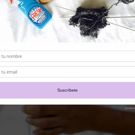
Primero debes hacer el puré de papas tradicional utilizando crema B
espinacas, para luego procesar y formar una pulpa, que luego debes mezc
que quede verde.
Una vez terminado lo anterior, debes saltear los champiñones con un poc
Bravo Crem. Reducir y reservar.
En un sartén con aceite de oliva disponer la pechuga de pollo hasta 
agregar orégano.
y por último realizar tres quenelles de puré de espinacas y trozos d
champiñones, decorar con (berros) opcional.