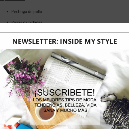
Pechuga de pollo
Papas 6 unidades
Espinaca 200 gr
Crema Bravo Crem 200gr
Champiñones 200gr
Berros c/n
Orégano c/n
Aceite c/n
Sal c/n
Preparación: