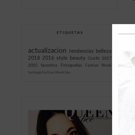
ETIQUETAS
actualizacion
tendencias
belleza
2018
2016
style
beauty
Outfit
2017
2015
favoritos
Fotografías
Fashion Week
Santiago Fashion Week
tips