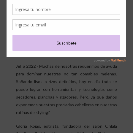
CALOR NO DESTROCE TU
CABELLO SEGÚN UN
PELUQUERO
Lo que debes saber para lucir una melena soñada aún a altas
temperaturas
Julio 2022
- Muchas de nosotras requerimos de ayuda
para dominar nuestras no tan domables melenas.
Soñando lisos o rizos definidos, hoy en día todo se
puede lograr con herramientas y tecnologías como
secadores, planchas y rizadores. Pero, ¿a qué daños
exponemos nuestras preciadas cabelleras en nuestras
rutinas de styling?
Gloria Rojas, estilista, fundadora del salón Ohlala