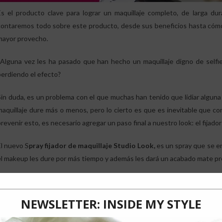
Es el producto clave para lograr un maquillaje completo, de larga du
contaremos todo sobre este producto, desde sus beneficios hasta cómo 
mayor provecho.
¿Alguna vez les ha pasado que han hecho un maquillaje digno de selfie
perdiendo el efecto?
Sin duda, es un problema con el que muchas han tenido que lidiar alguna 
maquillaje dure más o menos, pero lo cierto es que es inevitable que co
revenir esto, es necesario agregar un paso final a nuestro look: el fijador
El nuevo S
pray fijador de maquillaje Studio Look,
es un spray que se enc
el makeup les dure por más tiempo y además les dará un acabado mate pre
Se usa a modo de “spray” para el rostro y consigue fijar el maquillaje en
ncreíble. Lo mejor de este producto, es que se aplica de una manera rápida
Beneficios: