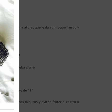
ntes de origen natural, que le dan un toque fresco y
QUILLAJE?
agan una prueba al aire.
e su rostro.
 de “X” y luego de “T”
 secar por unos minutos y eviten frotar el rostro o