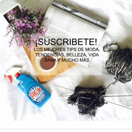
Efecto final mate en el rostro.
Ayuda a que el maquillaje esté intacto por más horas.
El spray fijador cuenta con una bruma ligera gracias a sus ingredie
no pegajoso.
¿EN QUÉ MOMENTO Y CÓMO SE APLICA EL FIJADOR DE MA
Antes de aplicarlo directamente en sus lindos rostros, agiten el spray y h
Con el brazo extendido, coloquen el spray aproximadamente a 20-25 cm d
Mantengan la boca y los ojos cerrados y apliquen el spray fijador en forma
Recuerden que el fijador de maquillaje es lo último en aplicarse. Déjenlo
aplicar cualquier otro producto.