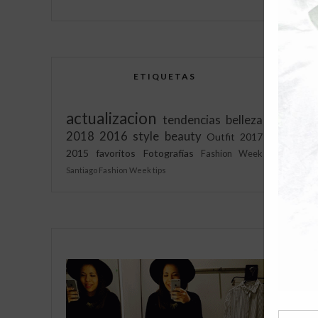
ETIQUETAS
actualizacion
tendencias
belleza
2018
2016
style
beauty
Outfit
2017
2015
favoritos
Fotografías
Fashion Week
Santiago Fashion Week
tips