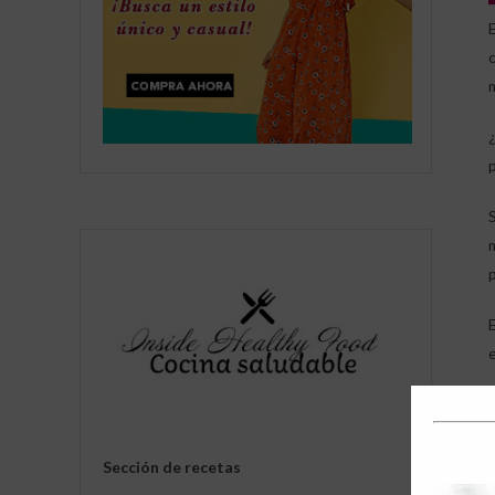
p
i
Sección de recetas