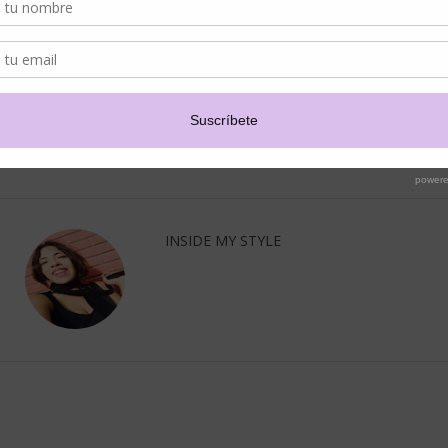
Si quieren conocer el nuevo Spray Fijador de Studio Look ingresen a
https
INSIDE MY STYLE