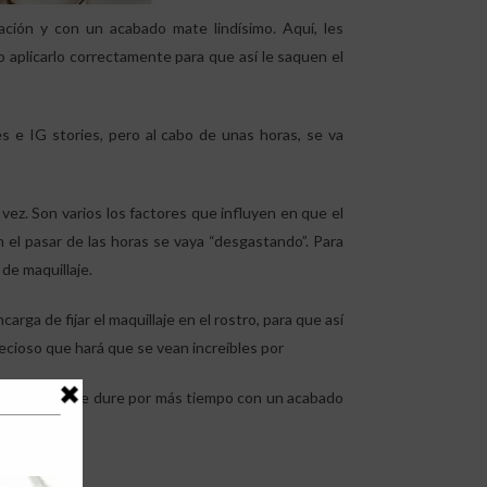
ración y con un acabado mate lindísimo. Aquí, les
aplicarlo correctamente para que así le saquen el
s e IG stories, pero al cabo de unas horas, se va
vez. Son varios los factores que influyen en que el
n el pasar de las horas se vaya “desgastando”. Para
 de maquillaje.
arga de fijar el maquillaje en el rostro, para que así
cioso que hará que se vean increíbles por
 la piel para que dure por más tiempo con un acabado
 y fácil.