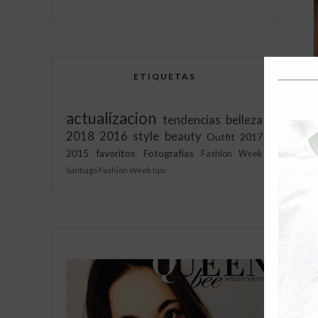
ETIQUETAS
actualizacion
tendencias
belleza
2018
2016
style
beauty
Outfit
2017
2015
favoritos
Fotografías
Fashion Week
Santiago Fashion Week
tips