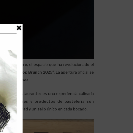
al de
Mestiere
, el espacio que ha revolucionado el
ar en “The Top Brunch 2025”.
La apertura oficial se
 de Lo Barnechea.
s que un restaurante: es una experiencia culinaria
 masas, panes y productos de pastelería son
escura, calidad y un sello único en cada bocado.