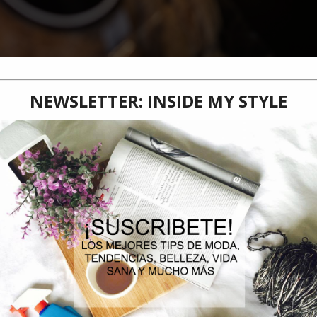
La escena gastronómica chilena celebra la llegada de una nueva sucurs
concepto de
brunch
en Chile y que recientemente obtuvo el
primer lug
realizó el martes 29 de abril en el Mall Vivo Los Trapenses, en el corazón
Mestiere
, palabra que evoca el arte del oficio bien hecho, es mucho má
donde el
brunch artesanal
es el protagonista absoluto.
Todas las
elaborados a diario en su propia panadería y pastelería,
asegurando fr