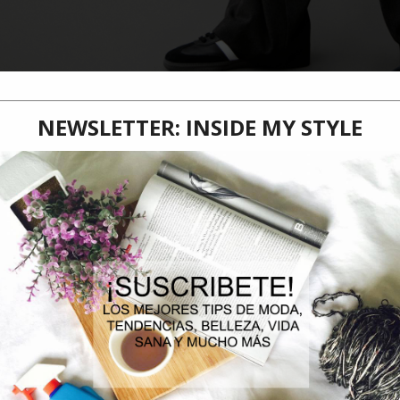
lamativos y estilosos pantalones, chaquetas, camisas, poleras y trenchs están dis
www.gap.cl
.
Santiago, 14 de febrero de 2025.-
El verano comienza a entrar en su
temporada marcada por la moda de Gap, que busca deleitar con sus nuev
Forever Khaki
es la colección más reciente lanzada por Gap para este 
estuario práctico y versátil a partir de productos básicos y esenciales, si