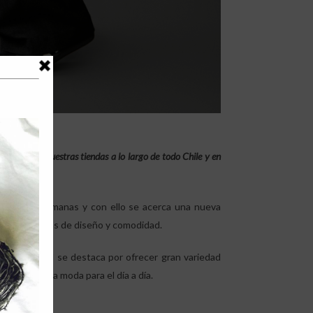
ponibles en nuestras tiendas a lo largo de todo Chile y en
s últimas semanas y con ello se acerca una nueva
as tendencias de diseño y comodidad.
2025, la cual se destaca por ofrecer gran variedad
endo la nueva moda para el día a día.