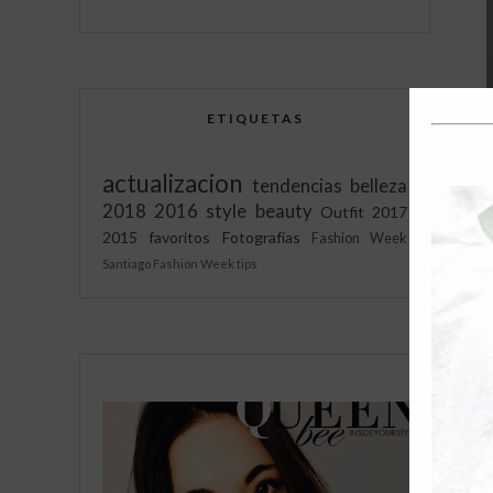
ETIQUETAS
actualizacion
tendencias
belleza
2018
2016
style
beauty
Outfit
2017
2015
favoritos
Fotografías
Fashion Week
L
Santiago Fashion Week
tips
v