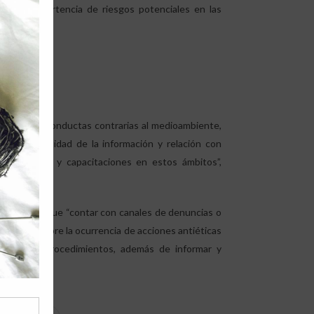
s o la advertencia de riesgos potenciales en las
índices de conductas contrarias al medioambiente,
 confidencialidad de la información y relación con
nversiones y capacitaciones en estos ámbitos”,
FGE resaltó que “contar con canales de denuncias o
de alerta sobre la ocurrencia de acciones antiéticas
rmativas, procedimientos, además de informar y