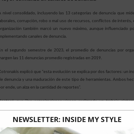
A nivel consolidado, incluyendo las 13 categorías de denuncia que mid
laborales, corrupción, robo o mal uso de recursos, conflictos de interés
organización también marcó un nuevo máximo, aunque influenciado po
implementando canales de denuncia.
En el segundo semestre de 2023, el promedio de denuncias por organ
margen las 11 denuncias promedio registradas en 2019.
Kotronakis explicó que “esta evolución se explica por dos factores: un in
de denuncia y una maduración de este tipo de herramientas. Ambos hec
or ende, un alza en la cantidad de reportes”.
Destacó que “las organizaciones vienen realizando un trabajo sistem
procesos de prevención de delitos y comunicar su existencia, lo que forta
Si bien la categoría que registró el mayor porcentaje de denuncias fue “
puntos respecto del año precedente, Kotronakis dijo que se trata d