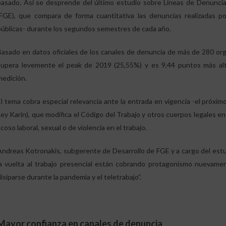
pasado. Así se desprende del último estudio sobre Líneas de Denuncia
(FGE), que compara de forma cuantitativa las denuncias realizadas po
públicas- durante los segundos semestres de cada año.
Basado en datos oficiales de los canales de denuncia de más de 280 orga
supera levemente el peak de 2019 (25,55%) y es 9,44 puntos más alta
medición.
El tema cobra especial relevancia ante la entrada en vigencia -el próxi
Ley Karin), que modifica el Código del Trabajo y otros cuerpos legales en
coso laboral, sexual o de violencia en el trabajo.
Andreas Kotronakis, subgerente de Desarrollo de FGE y a cargo del estu
la vuelta al trabajo presencial están cobrando protagonismo nuevame
isiparse durante la pandemia y el teletrabajo”.
Mayor confianza en canales de denuncia