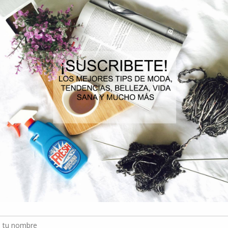
consultas que no están directamente relacionadas con malas práctica
organizaciones.
Mejoras
El análisis de Fundación Generación Empresarial mostró mejoras en los 
relaciones laborales, fraudes y estafas, corrupción, libre competencia,
stakeholders. “Probablemente esto se debe a que se han realizado i
manifestó Kotronakis.
Más allá de los resultados del estudio, el subgerente de Desarrollo de 
líneas éticas es clave para gestionar la integridad, pues encienden luces 
y/o conductas de riesgo y permiten apoyar la implementación de no
capacitar a los colaboradores respecto del impacto que generan”.