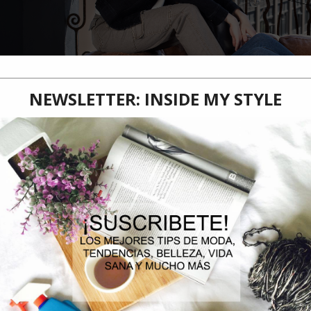
La colección incluye una amplia variedad de prendas como pantalones, c
que continúan tomando como referencia la atemporalidad del varsity, co
cereza, rosado pálido, y tonalidades cafés, sin dejar de lado los clásicos 
predominen serán aquellos que continuarán privilegiando la comodidad co