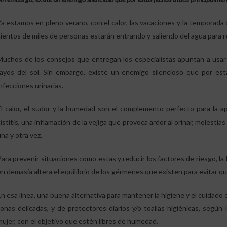
Ya estamos en pleno verano, con el calor, las vacaciones y la temporada 
cientos de miles de personas estarán entrando y saliendo del agua para r
Muchos de los consejos que entregan los especialistas apuntan a usa
rayos del sol. Sin embargo, existe un enemigo silencioso que por est
nfecciones urinarias.
El calor, el sudor y la humedad son el complemento perfecto para la 
istitis, una inflamación de la vejiga que provoca ardor al orinar, molestia
na y otra vez.
Para prevenir situaciones como estas y reducir los factores de riesgo, la
en demasía altera el equilibrio de los gérmenes que existen para evitar q
n esa línea, una buena alternativa para mantener la higiene y el cuidado es
zonas delicadas, y de protectores diarios y/o toallas higiénicas, según
mujer, con el objetivo que estén libres de humedad.