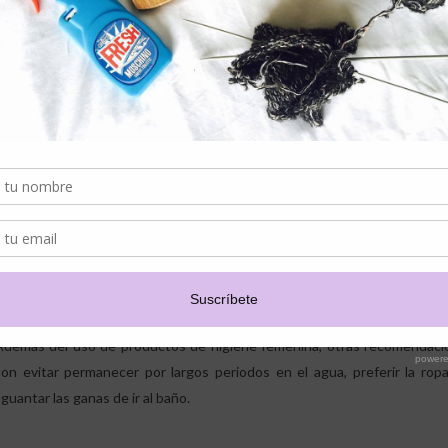
“Nuestros productos están pensados, diseñados y fabricados para ayudar
instancia y escenario posible. Un ejemplo de esto es el nuevo protecto
debe ser reemplazado, ayudando a mantener la zona íntima equilibrad
alternativa para resguardar la higiene femenina”, explica Carolina Araya,
La ejecutiva de Kimberly-Clark agrega que otra de las opciones para qu
durante el ciclo menstrual es el uso de tampones. “Estos productos s
poner gracias a su zona antideslizante que permite un mejor agarre y
niveles de absorción (regular, super y super plus), son discretos y la 
piscina, y no detener nuestros planes por la menstruación”, señala Carolin
Además del uso de productos de higiene femenina, otras recomendacion
son evitar permanecer por largos periodos en el agua, preferir la ro
aguantar las ganas de ir al baño.