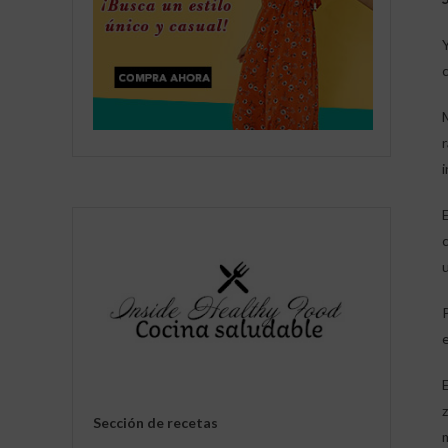
i
c
u
E
Sección de recetas