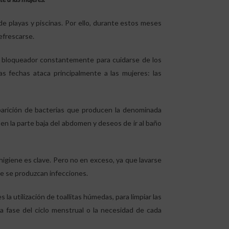
de playas y piscinas. Por ello, durante estos meses
efrescarse.
r bloqueador constantemente para cuidarse de los
as fechas ataca principalmente a las mujeres: las
aparición de bacterias que producen la denominada
s en la parte baja del abdomen y deseos de ir al baño
 higiene es clave. Pero no en exceso, ya que lavarse
ue se produzcan infecciones.
 la utilización de toallitas húmedas, para limpiar las
 la fase del ciclo menstrual o la necesidad de cada