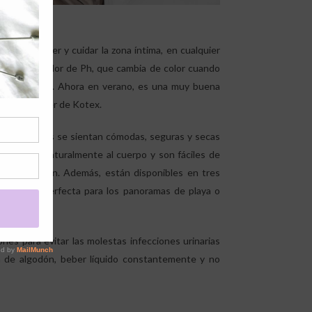
 a proteger y cuidar la zona íntima, en cualquier
r con indicador de Ph, que cambia de color cuando
a y saludable. Ahora en verano, es una muy buena
 Brand Manager de Kotex.
e las mujeres se sientan cómodas, seguras y secas
e adaptan naturalmente al cuerpo y son fáciles de
 manipulación. Además, están disponibles en tres
alternativa perfecta para los panoramas de playa o
a Araya.
es para evitar las molestas infecciones urinarias
pa de algodón, beber líquido constantemente y no