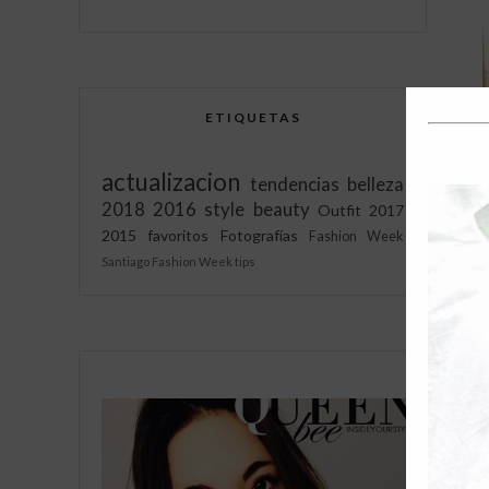
ETIQUETAS
actualizacion
tendencias
belleza
2018
2016
style
beauty
Outfit
2017
2015
favoritos
Fotografías
Fashion Week
Santiago Fashion Week
tips