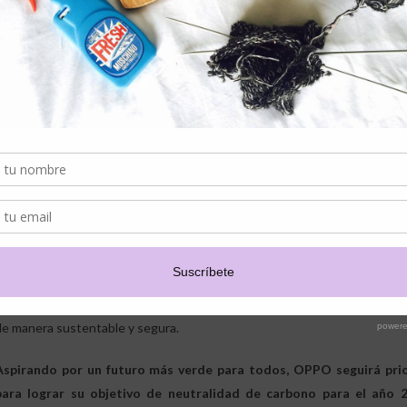
basureros. Asimismo, haría la vida más inteligente y fácil, tanto pa
La sustentabilidad ha sido, durante mucho tiempo, un componente cen
OPPO. En febrero de 2023, la compañía publicó su
Informe de Acció
Deloitte, en el que OPPO se comprometió por primera vez a lograr la
globales para el 2050, y establece cinco áreas clave para lograr este ob
reducir la huella de carbono de sus productos, invertir en opciones que
para gestionar las emisiones de carbono y colaborar en estándares industr
Este año, OPPO Battery Health Engine recibió el
Premio SEAL a la S
innovaciones, también fue nombrada una de las
10 empresas más innova
influyente medio empresarial, Fast Company. Además, en el
Inspiration 
llamada "Inspiración para el planeta" para reconocer las innovaciones or
propuestas de startups de todo el mundo, que abarcan desde material
de manera sustentable y segura.
Aspirando por un futuro más verde para todos, OPPO seguirá prio
para lograr su objetivo de neutralidad de carbono para el año 2