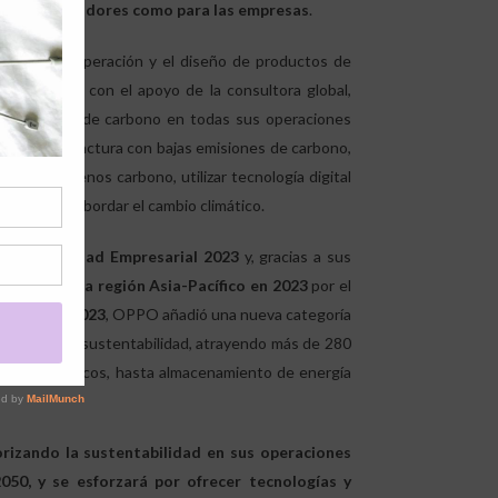
ra los consumidores como para las empresas
.
tral de la operación y el diseño de productos de
n Climática
con el apoyo de la consultora global,
 neutralidad de carbono en todas sus operaciones
jetivo: manufactura con bajas emisiones de carbono,
 generen menos carbono, utilizar tecnología digital
iales para abordar el cambio climático.
ustentabilidad Empresarial 2023
y, gracias a sus
doras de la región Asia-Pacífico en 2023
por el
Challenge 2023
, OPPO añadió una nueva categoría
ientadas a la sustentabilidad, atrayendo más de 280
es biomiméticos, hasta almacenamiento de energía
rizando la sustentabilidad en sus operaciones
050, y se esforzará por ofrecer tecnologías y