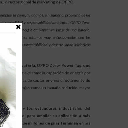
Zhou, director global de marketing de OPPO.
mpliar la conectividad IoT, sin sumar al problema de los
inar comodidad y responsabilidad ambiental, OPPO Zero-
 utilizando energía ambiental en lugar de una batería.
ones inteligentes, estamos muy entusiasmados con las
ribuyendo a la sustentabilidad y desarrollando iniciativas
.
vo IoT sin batería, OPPO Zero- Power Tag, que
tecnologías clave como la captación de energía por
tiqueta es capaz de captar energía directamente de
rendentes ventajas como un tamaño reducido, mayor
ecnología y los estándares industriales del
 de la salud, para ampliar su aplicación a más
a evitar que millones de pilas terminen en los