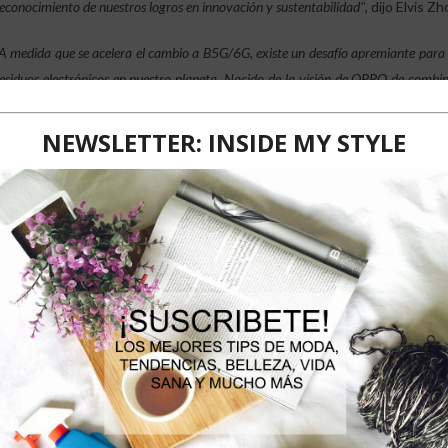
econocimiento de nuestros logros en innovación y sustentabilidad"
, dijo Elvis 
A medida que se acelera el cambio a B5G/6G, existe un desafío apremiante para a
esiduos electrónicos en nuestro planeta. Nacido de la visión de OPPO de comb
ower Tag es un dispositivo IoT ecológico que se comunica con los smartphones
Incluyendo seguimiento de objetos, monitoreo medioambiental y otras funci
osibilidades que abrirá en el espacio IoT. Hacia el futuro, OPPO continuará cont
nnovadoras que tengan un impacto positivo en el medio ambiente”
, agregó Zhou
Durante MWC 2023, OPPO presentó su primer prototipo de dispositi
funciona con tecnología Zero-Power Communication
. Aprovechando 
radiofrecuencia, la retrodispersión y el cómputo de bajo consumo, la e
las señales Bluetooth, WiFi y de telefonía móvil, proporcionando sorp
urabilidad y distancia de la señal, y un costo reducido.
Actualmente, OPPO se encuentra perfeccionando el diseño, la t
dispositivo, a la vez que introduce más funciones, como monitoreo
campos. La empresa cree que el OPPO Zero-Power Tag podría algún dí