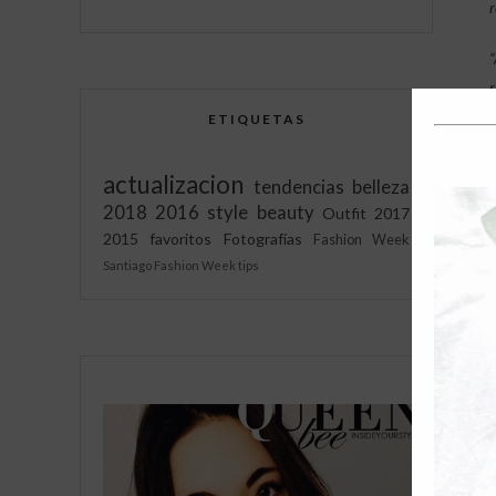
r
“
r
P
ETIQUETAS
p
actualizacion
tendencias
belleza
i
2018
2016
style
beauty
Outfit
2017
2015
favoritos
Fotografías
Fashion Week
Santiago Fashion Week
tips
d