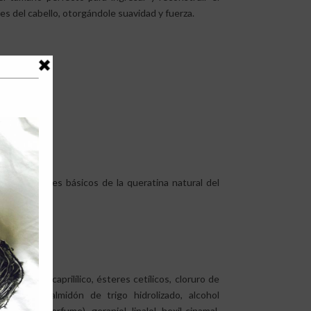
s del cabello, otorgándole suavidad y fuerza.
ímicos)
s componentes básicos de la queratina natural del
ico, éter dicaprilílico, ésteres cetílicos, cloruro de
drolizada, almidón de trigo hidrolizado, alcohol
ragancia (perfume), geraniol, linalol, hexil cinamal,