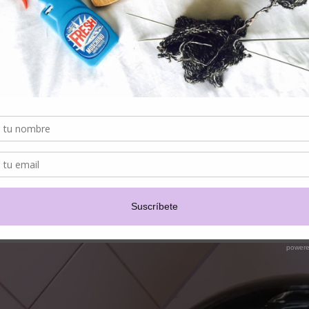
lcohol bencílico.
Formatos
Mascarilla molecular Leave-in 5mL (1 uso)
Mascarilla molecular Leave-in 50mL
Mi experiencia
Fui a probar esta mascarilla molecular a la peluquería
"Solo para Muñe
mencione al inicio del post, cuesta encontrar un producto de tales caract
solo un tratamiento superficial.