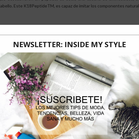
cabello. Este K18PeptideTM, es capaz de imitar los componentes naturale
Propiedades de la Mascarilla Molecular Leave-in K18 Hair
Es un tratamiento que se puede usar en casa
Actúa en tan solo 4 minutos
Apto para todo tipo de cabello y daño (ya sea por calor, color o qu
Es cruelty free (no testeado en animales) y además vegano.
El producto no se elimina al momento de lavar, ya que imita lo
cabello y lo reconoce como natural.
Ingredientes
gua (Aqua) (Eau), alcohol desnaturalizado, propilenglicol, alcohol cetearíl
behentrimonio, polisorbato 20, oligopéptido-78, proteína de trigo hi
sopropílico, tocoferol, fenoxietanol , Sorbato de potasio, ácido cítrico, f