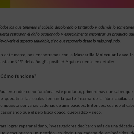
odos los que tenemos el cabello decolorado o tinturado y además lo sometemos
uesta restaurar el daño ocasionado y especialmente encontrar un producto que
evolverle el aspecto saludable, si no que repararlo desde lo más profundo.
En este marco, nos encontramos con la
Mascarilla Molecular Leave-in
hasta un 91% del daño. ¿Es posible? Aquí te cuento en detalle:
¿Cómo funciona?
Para entender como funciona este producto, primero hay que saber que 
de queratina, las cuales forman la parte interna de la fibra capilar. L
compuesta por varias cadenas de aminoácidos. Entonces, cuando el cabe
ocasionando que el pelo luzca opaco, quebradizo y seco.
Para lograr reparar el daño, investigadores dedicaron más de una década 
que descubrieron un péptido, es decir, una cadena de aminoácidos, de