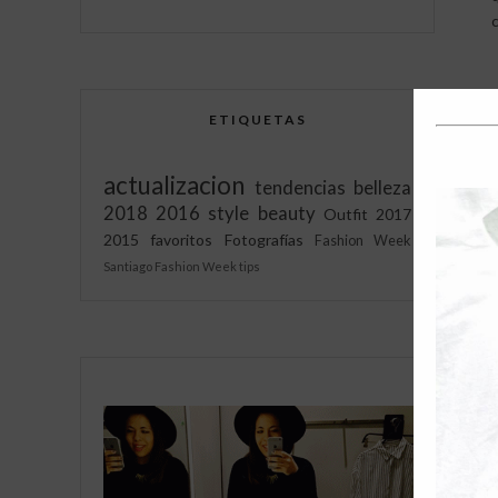
ETIQUETAS
actualizacion
tendencias
belleza
2018
2016
style
beauty
Outfit
2017
2015
favoritos
Fotografías
Fashion Week
Santiago Fashion Week
tips
A
i