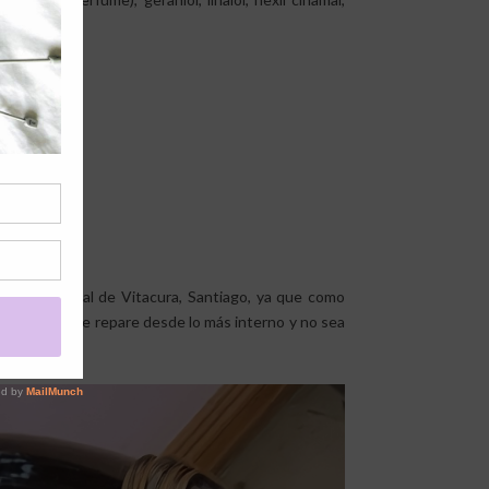
cas"
, sucursal de Vitacura, Santiago, ya que como
erísticas, que repare desde lo más interno y no sea